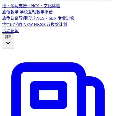
接・读写支援・NCS・文化体验
旅龟教学
学校互动教学平台
旅龟认证导师培训
NCS・SEN 专业进修
"智"启学教
NEW
HK$50万拨款计划
活动花絮
资讯