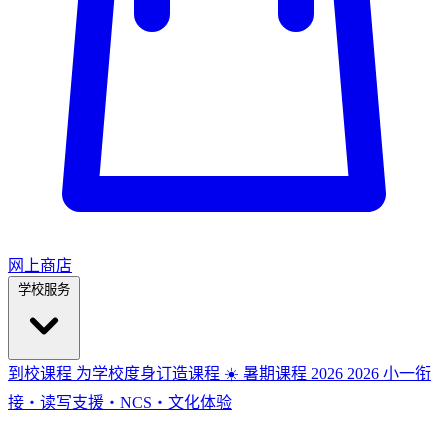
网上商店
学校服务
到校课程
为学校度身订造课程
☀️ 暑期课程 2026
2026
小一衔
接・读写支援・NCS・文化体验