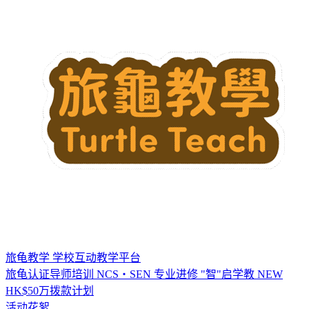
旅龟教学
学校互动教学平台
旅龟认证导师培训
NCS・SEN 专业进修
"智"启学教
NEW
HK$50万拨款计划
活动花絮