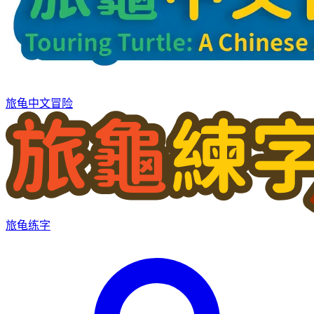
旅龟中文冒险
旅龟练字