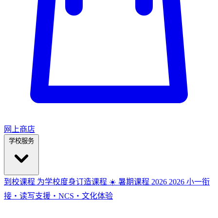
网上商店
学校服务
到校课程
为学校度身订造课程
☀️ 暑期课程 2026
2026
小一衔
接・读写支援・NCS・文化体验