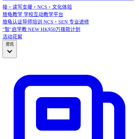
接・读写支援・NCS・文化体验
旅龟教学
学校互动教学平台
旅龟认证导师培训
NCS・SEN 专业进修
"智"启学教
NEW
HK$50万拨款计划
活动花絮
资讯