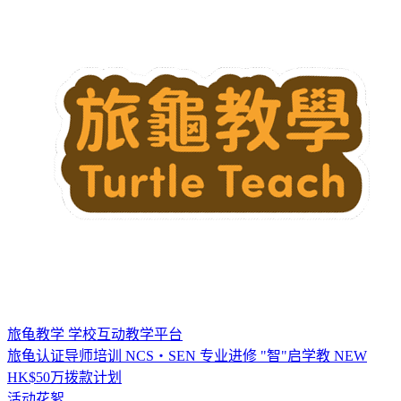
旅龟教学
学校互动教学平台
旅龟认证导师培训
NCS・SEN 专业进修
"智"启学教
NEW
HK$50万拨款计划
活动花絮