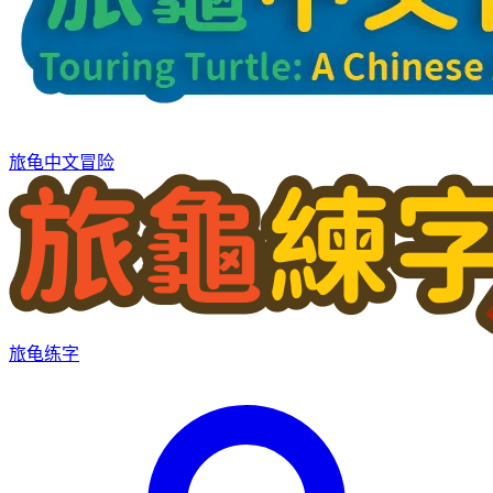
旅龟中文冒险
旅龟练字