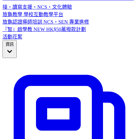
接・讀寫支援・NCS・文化體驗
旅龜教學
學校互動教學平台
旅龜認證導師培訓
NCS・SEN 專業進修
『智』啟學教
NEW
HK$50萬撥款計劃
活動花絮
資訊