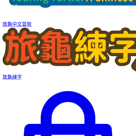
旅龜中文冒險
旅龜練字