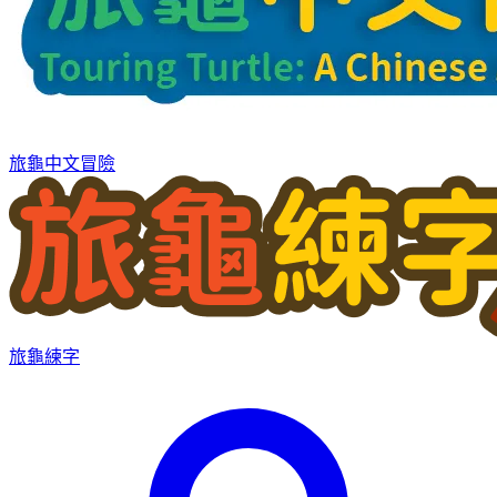
旅龜中文冒險
旅龜練字