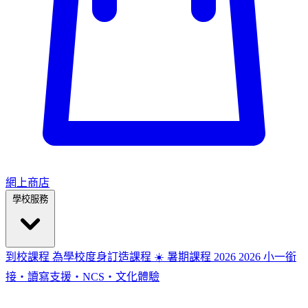
網上商店
學校服務
到校課程
為學校度身訂造課程
☀️ 暑期課程 2026
2026
小一銜
接・讀寫支援・NCS・文化體驗