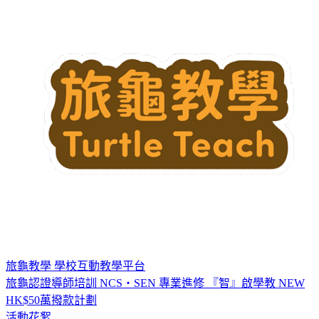
旅龜教學
學校互動教學平台
旅龜認證導師培訓
NCS・SEN 專業進修
『智』啟學教
NEW
HK$50萬撥款計劃
活動花絮