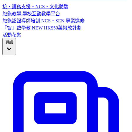
接・讀寫支援・NCS・文化體驗
旅龜教學
學校互動教學平台
旅龜認證導師培訓
NCS・SEN 專業進修
『智』啟學教
NEW
HK$50萬撥款計劃
活動花絮
資訊