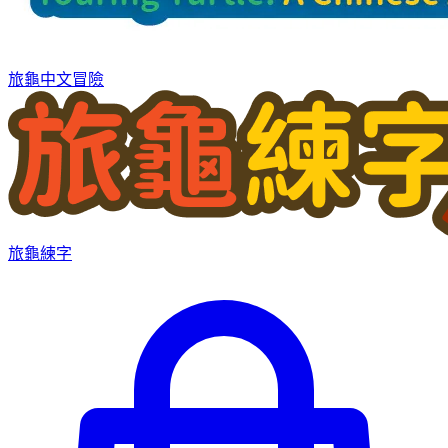
旅龜中文冒險
旅龜練字