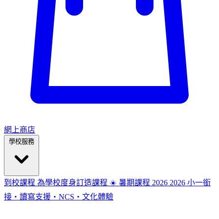
網上商店
學校服務
到校課程
為學校度身訂造課程
☀️ 暑期課程 2026
2026
小一銜
接・讀寫支援・NCS・文化體驗