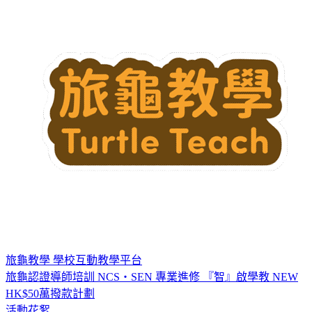
旅龜教學
學校互動教學平台
旅龜認證導師培訓
NCS・SEN 專業進修
『智』啟學教
NEW
HK$50萬撥款計劃
活動花絮