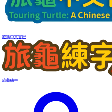
旅龜中文冒險
旅龜練字