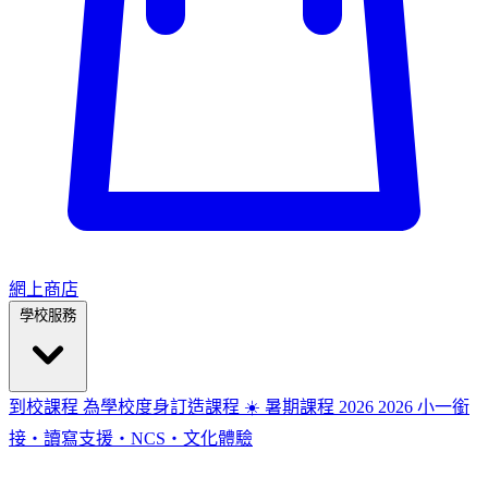
網上商店
學校服務
到校課程
為學校度身訂造課程
☀️ 暑期課程 2026
2026
小一銜
接・讀寫支援・NCS・文化體驗