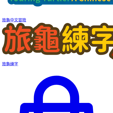
旅龜中文冒險
旅龜練字