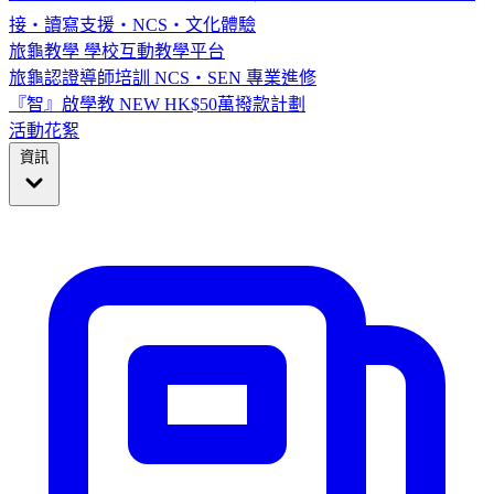
接・讀寫支援・NCS・文化體驗
旅龜教學
學校互動教學平台
旅龜認證導師培訓
NCS・SEN 專業進修
『智』啟學教
NEW
HK$50萬撥款計劃
活動花絮
資訊