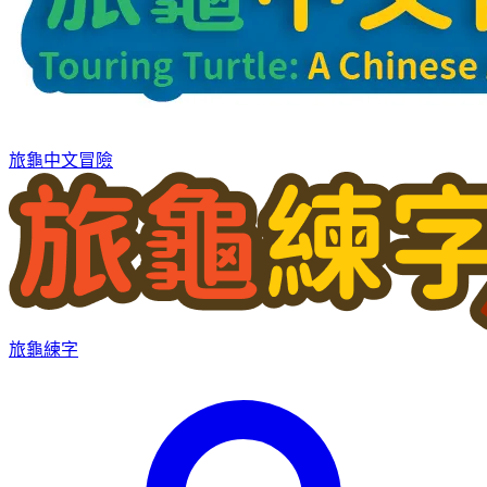
旅龜中文冒險
旅龜練字