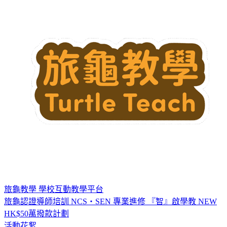
旅龜教學
學校互動教學平台
旅龜認證導師培訓
NCS・SEN 專業進修
『智』啟學教
NEW
HK$50萬撥款計劃
活動花絮