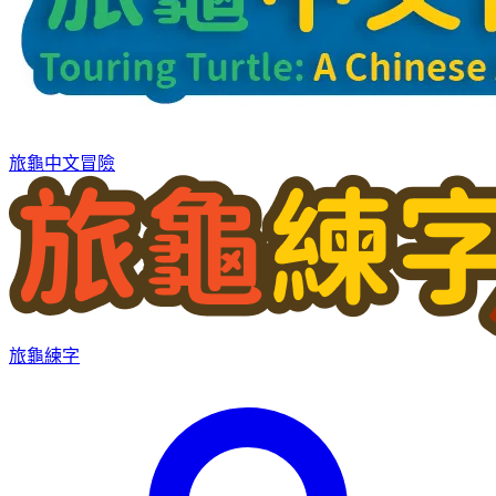
旅龜中文冒險
旅龜練字