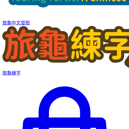
旅龜中文冒險
旅龜練字