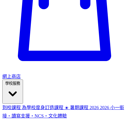
網上商店
學校服務
到校課程
為學校度身訂造課程
☀️ 暑期課程 2026
2026
小一銜
接・讀寫支援・NCS・文化體驗