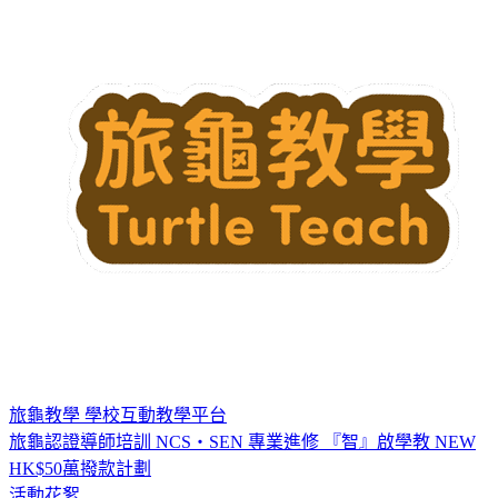
旅龜教學
學校互動教學平台
旅龜認證導師培訓
NCS・SEN 專業進修
『智』啟學教
NEW
HK$50萬撥款計劃
活動花絮