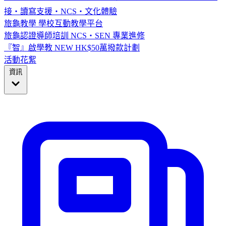
接・讀寫支援・NCS・文化體驗
旅龜教學
學校互動教學平台
旅龜認證導師培訓
NCS・SEN 專業進修
『智』啟學教
NEW
HK$50萬撥款計劃
活動花絮
資訊