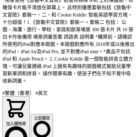
*用家使用《旅龜中文冒險》前需先移除 iPad 上的保護貼，以
確保卡片能平滑放在屏幕上。 此特別優惠套裝包括《旅龜中
文冒險》套裝一、二，和 Cookie Kiddle: 智能英語學習方塊，
十分超值！1.《旅龜中文冒險》套裝一 + 套裝二 包括： 公
園、海灘、旅行、學校、家庭和飲茶場景 300 張卡片 共 10 張
白卡作後備用 場景詞彙答案 詞語表 説明書 *購買前，請確認
所使用的iPad對應本遊戲。本遊戲對應所有 2018年或以後推出
的iPad、iPad Air及iPad Pro, 並不對應iPad mini。*產品不包括
iPad 和 Apple Pencil。 2. Cookie Kiddle 是一個智能拼音立體方
塊，可讓兒童通過 iPad 上饒有有趣味的遊戲模式幫助兒童學
習新單詞和拼音。 操作簡單有趣，使孩子們在不知不覺中吸
收新詞彙。
#繁體（香港）
#英文
立即購買
加入購物車